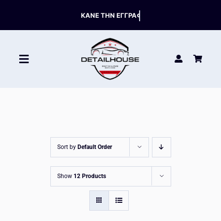
Skip
to
content
Toggle
Navigation
ΚΑΘΑΡΙΣΤΙΚΑ
ΣΥΝΤΗΡΗΣΗ
Sort by
Default Order
ΑΞΕΣΟΥΑΡ
Show
12 Products
HOT OFFERS