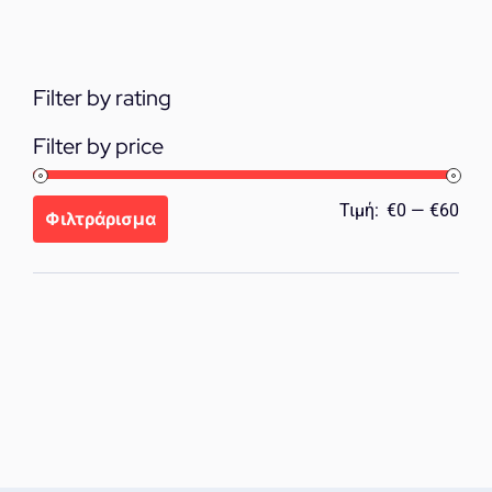
Filter by rating
Filter by price
Ελά
Μέγ
Τιμή:
€0
—
€60
Φιλτράρισμα
τιμή
τιμή