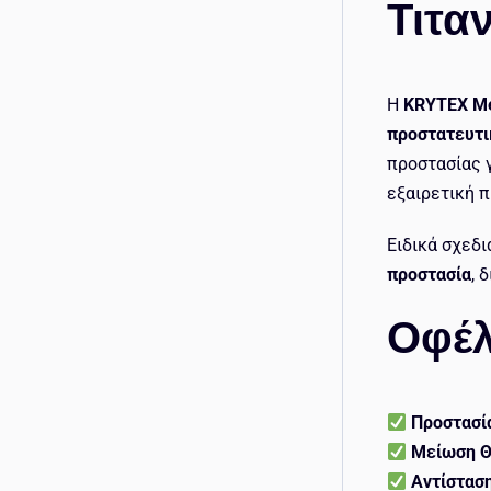
Τιτα
Η
KRYTEX M
προστατευτι
προστασίας 
εξαιρετική 
Ειδικά σχεδι
προστασία
, 
Οφέλ
Προστασί
Μείωση Θ
Αντίστασ