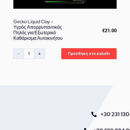
Gecko Liquid Clay –
Υγρός Απορρυπαντικός
€
21.00
Πηλός για Εξωτερικό
Καθάρισμα Αυτοκινήτου
Προσθήκη στο καλάθι
Gecko
Liquid
Clay
-
Υγρός
Απορρυπαντικός
Πηλός
για
Εξωτερικό
+30 231 130 
Καθάρισμα
Αυτοκινήτου
ποσότητα