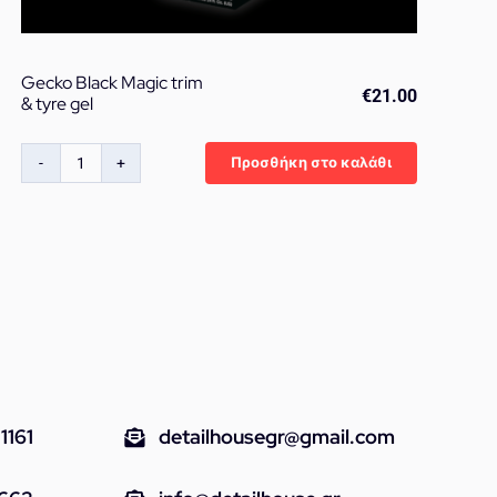
Gecko Black Magic trim
€
21.00
& tyre gel
Προσθήκη στο καλάθι
Gecko
Black
Magic
trim
&
tyre
gel
ποσότητα
1161
detailhousegr@gmail.com