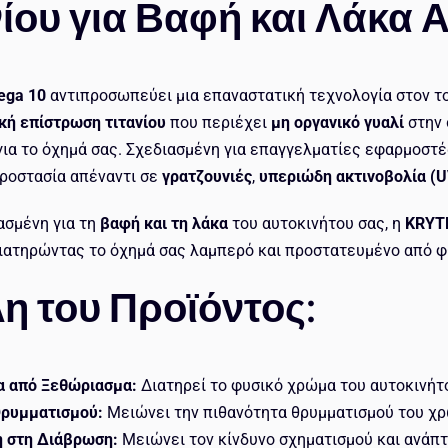
νίου για Βαφή και Λάκα 
ega 10
αντιπροσωπεύει μια επαναστατική τεχνολογία στον τ
κή επίστρωση τιτανίου
που περιέχει
μη οργανικό γυαλί
στην 
για το όχημά σας. Σχεδιασμένη για επαγγελματίες εφαρμοστέ
προστασία απέναντι σε
γρατζουνιές
,
υπεριώδη ακτινοβολία (U
ασμένη για τη
βαφή και τη λάκα
του αυτοκινήτου σας, η
KRYT
διατηρώντας το όχημά σας λαμπερό και προστατευμένο από 
η του Προϊόντος:
α από Ξεθώριασμα:
Διατηρεί το φυσικό χρώμα του αυτοκινήτ
ρυμματισμού:
Μειώνει την πιθανότητα θρυμματισμού του χρ
η στη Διάβρωση:
Μειώνει τον κίνδυνο σχηματισμού και ανάπτ