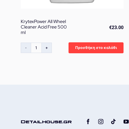
KrytexPower All Wheel
Cleaner Acid Free 500
€
23.00
ml
Προσθήκη στο καλάθι
KrytexPower
All
Wheel
Cleaner
Acid
Free
500
ml
ποσότητα
Detailhouse.gr