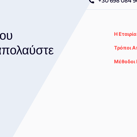
+30 698 084 
του
Η Εταιρία
 απολαύστε
Τρόποι 
Μέθοδοι