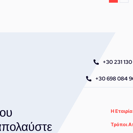
+30 231 130 
+30 698 084 
του
Η Εταιρία
 απολαύστε
Τρόποι 