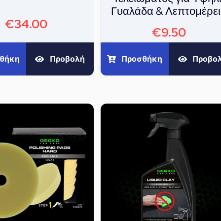
Γυαλάδα & Λεπτομέρε
€
34.00
€
9.50
θήκη
Προβολή
Προσθήκη
Προβο