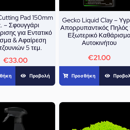
Cutting Pad 150mm
Gecko Liquid Clay – Υγ
t. – Σφουγγάρι
Απορρυπαντικός Πηλός 
ρισης για Εντατικό
Εξωτερικό Καθάρισμ
ισμα & Αφαίρεση
Αυτοκινήτου
τζουνιών 5 τεμ.
€
21.00
€
33.00
Προσθήκη
Προβο
θήκη
Προβολή