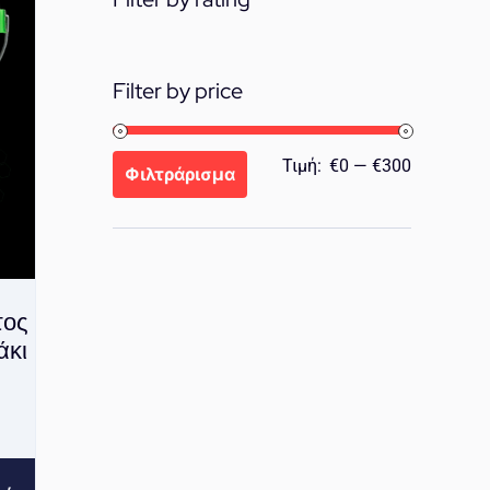
Filter by price
Ελάχιστη
Μέγιστη
Τιμή:
€0
—
€300
Φιλτράρισμα
τιμή
τιμή
τος
άκι