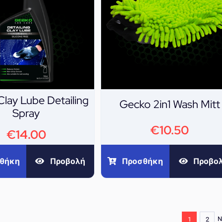
lay Lube Detailing
Gecko 2in1 Wash Mitt
Spray
€
10.50
€
14.00
Προσθήκη
Προβο
θήκη
Προβολή
N
1
2