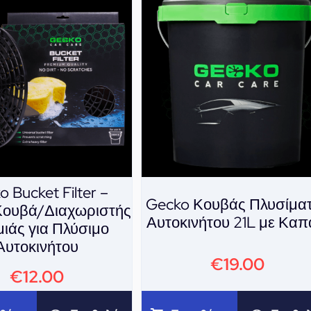
 Bucket Filter –
Gecko Κουβάς Πλυσίμα
Κουβά/Διαχωριστής
Αυτοκινήτου 21L με Καπ
ιάς για Πλύσιμο
Αυτοκινήτου
€
19.00
€
12.00