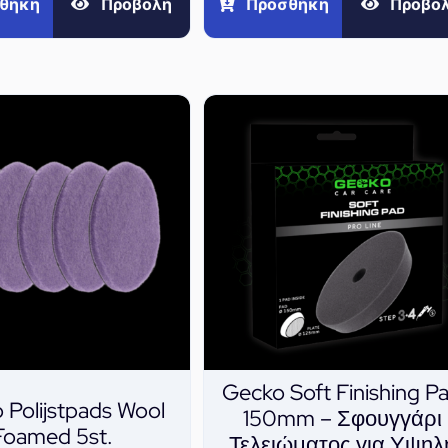
Προσθήκη
Προβο
θήκη
Προβολή
Gecko Soft Finishing P
 Polijstpads Wool
150mm – Σφουγγάρι
Foamed 5st.
Τελειώματος για Υψηλ