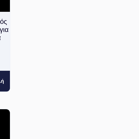
ρός
για
α
λή