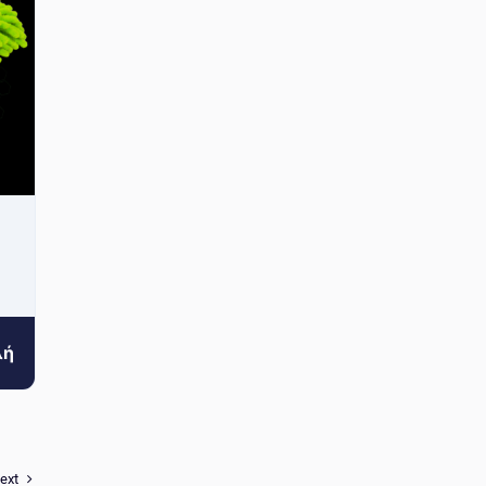
λή
ext