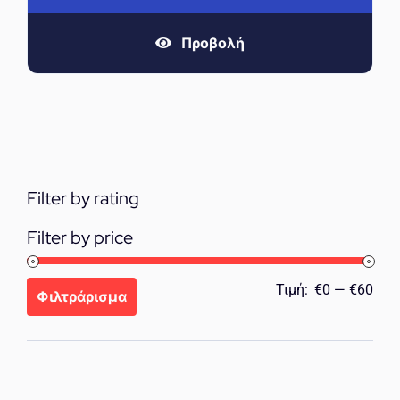
Προβολή
Filter by rating
Filter by price
Ελά
Μέγ
Τιμή:
€0
—
€60
Φιλτράρισμα
τιμή
τιμή