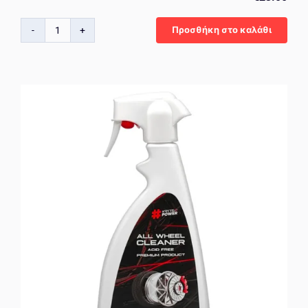
Προσθήκη στο καλάθι
KrytexPower
All
Surface
Cleaner
Degreaser
500
ml
ποσότητα