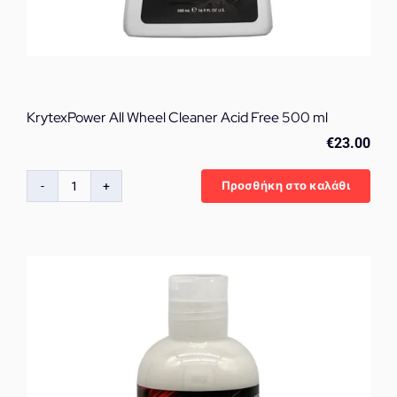
KrytexPower All Wheel Cleaner Acid Free 500 ml
€
23.00
Προσθήκη στο καλάθι
KrytexPower
All
Wheel
Cleaner
Acid
Free
500
ml
ποσότητα