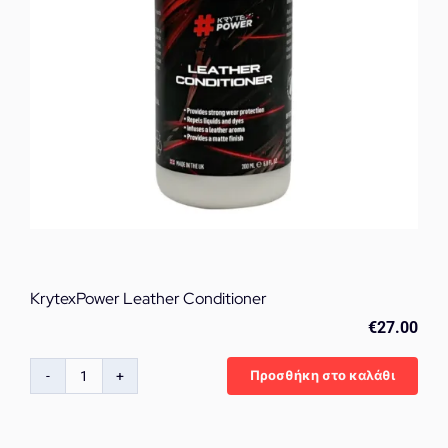
KrytexPower Leather Conditioner
€
27.00
Προσθήκη στο καλάθι
KrytexPower
Leather
Conditioner