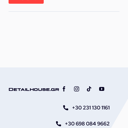
τιμή
τιμή
Detailhouse.gr
+30 231 130 1161
+30 698 084 9662