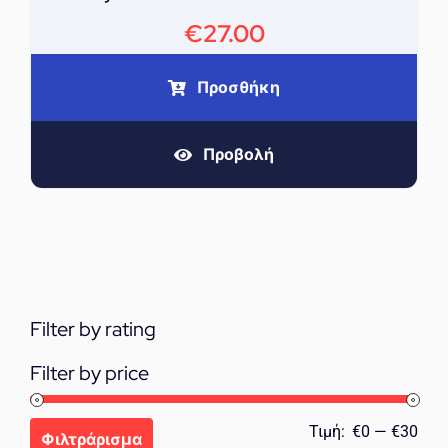
€
27.00
Προσθήκη
Προβολή
Filter by rating
Filter by price
Ελά
Μέγ
Τιμή:
€0
—
€30
Φιλτράρισμα