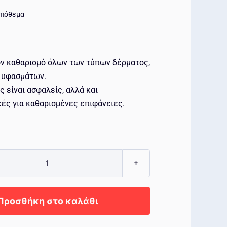
απόθεμα
ον καθαρισμό όλων των τύπων δέρματος,
 υφασμάτων.
ς είναι ασφαλείς, αλλά και
ές για καθαρισμένες επιφάνειες.
FX
PROTECT
Leather
Προσθήκη στο καλάθι
Brush
ποσότητα