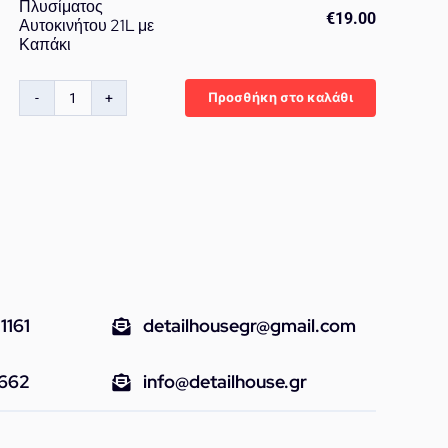
Πλυσίματος
€
19.00
Αυτοκινήτου 21L με
Καπάκι
Προσθήκη στο καλάθι
Gecko
Κουβάς
Πλυσίματος
Αυτοκινήτου
21L
με
Καπάκι
ποσότητα
1161
detailhousegr@gmail.com
9662
info@detailhouse.gr