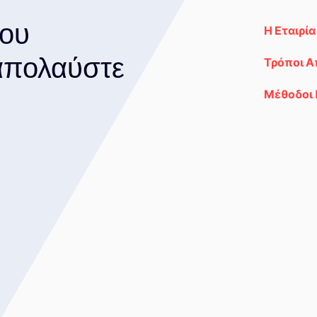
του
Η Εταιρία
 απολαύστε
Τρόποι 
Μέθοδοι