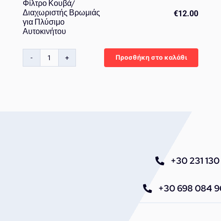
Φίλτρο Κουβά/
Διαχωριστής Βρωμιάς
€
12.00
για Πλύσιμο
Αυτοκινήτου
Προσθήκη στο καλάθι
Gecko
Bucket
Filter
–
Φίλτρο
Κουβά/
Διαχωριστής
Βρωμιάς
για
+30 231 130 
Πλύσιμο
Αυτοκινήτου
+30 698 084 
ποσότητα