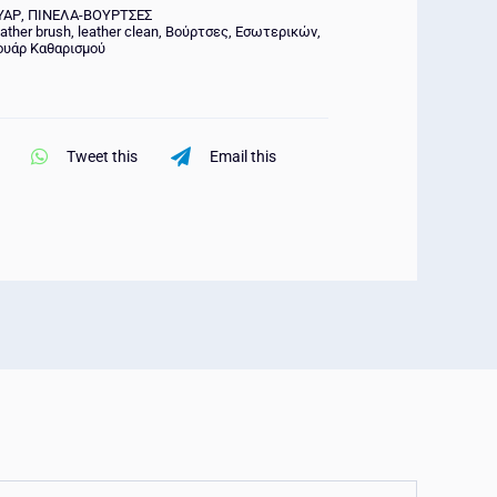
ΥΑΡ
,
ΠΙΝΕΛΑ-ΒΟΥΡΤΣΕΣ
eather brush
,
leather clean
,
Βούρτσες
,
Εσωτερικών
,
υάρ Καθαρισμού
Tweet this
Email this