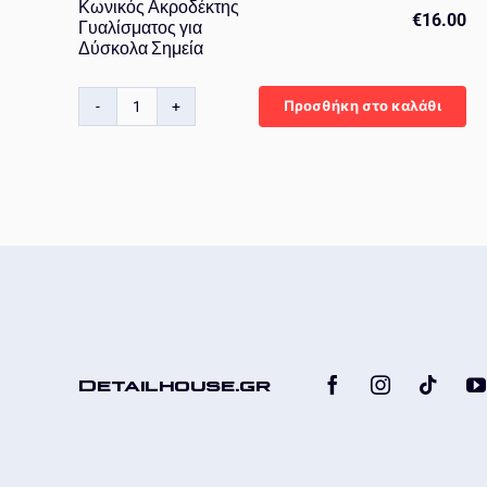
Κωνικός Ακροδέκτης
€
16.00
Γυαλίσματος για
Δύσκολα Σημεία
Προσθήκη στο καλάθι
Gecko
Polishing
Cone
–
Κωνικός
Ακροδέκτης
Γυαλίσματος
για
Δύσκολα
Σημεία
ποσότητα
Detailhouse.gr