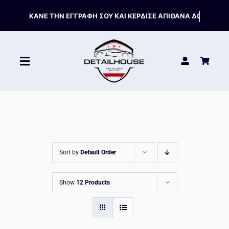
Skip
to
content
Toggle
Navigation
ΚΑΘΑΡΙΣΤΙΚΑ
ΣΥΝΤΗΡΗΣΗ
Sort by
Default Order
ΑΞΕΣΟΥΑΡ
Show
12 Products
HOT OFFERS