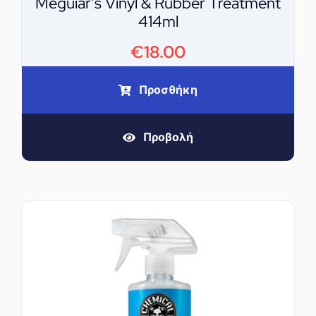
Meguiar’s Vinyl & Rubber Treatment
414ml
€
18.00
Προσθήκη
Προβολή