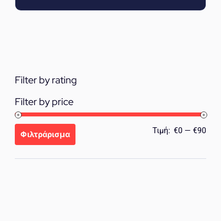
Filter by rating
Filter by price
Ελά
Μέγ
Τιμή:
€0
—
€90
Φιλτράρισμα
τιμή
τιμή