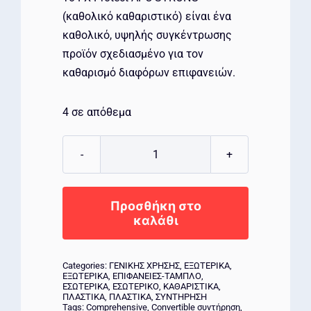
(καθολικό καθαριστικό) είναι ένα
καθολικό, υψηλής συγκέντρωσης
προϊόν σχεδιασμένο για τον
καθαρισμό διαφόρων επιφανειών.
4 σε απόθεμα
FX
Protect
APC
Προσθήκη στο
Strong
καλάθι
500ml
ποσότητα
Categories:
ΓΕΝΙΚΗΣ ΧΡΗΣΗΣ
,
ΕΞΩΤΕΡΙΚΑ
,
ΕΞΩΤΕΡΙΚΑ
,
ΕΠΙΦΑΝΕΙΕΣ-ΤΑΜΠΛΟ
,
ΕΣΩΤΕΡΙΚΑ
,
ΕΣΩΤΕΡΙΚΟ
,
ΚΑΘΑΡΙΣΤΙΚΑ
,
ΠΛΑΣΤΙΚΑ
,
ΠΛΑΣΤΙΚΑ
,
ΣΥΝΤΗΡΗΣΗ
Tags:
Comprehensive
,
Convertible συντήρηση
,