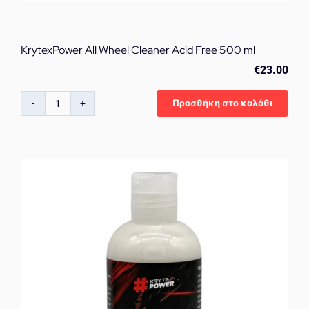
KrytexPower All Wheel Cleaner Acid Free 500 ml
€
23.00
Προσθήκη στο καλάθι
KrytexPower
All
Wheel
Cleaner
Acid
Free
500
ml
ποσότητα