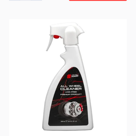
All
Surface
Cleaner
Degreaser
500
ml
ποσότητα