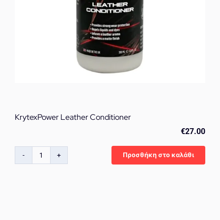
KrytexPower Leather Conditioner
€
27.00
Προσθήκη στο καλάθι
KrytexPower
Leather
Conditioner
ποσότητα