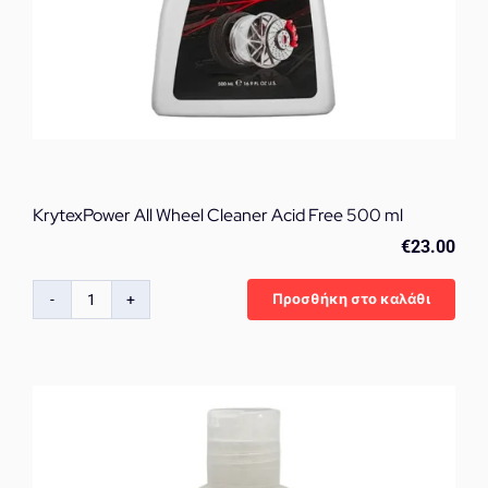
KrytexPower All Wheel Cleaner Acid Free 500 ml
€
23.00
Προσθήκη στο καλάθι
KrytexPower
All
Wheel
Cleaner
Acid
Free
500
ml