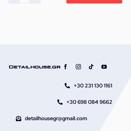
KrytexPower
Leather
Conditioner
ποσότητα
Detailhouse.gr
+30 231 130 1161
+30 698 084 9662
detailhousegr@gmail.com