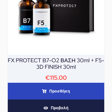
FX PROTECT B7-O2 ΒΑΣΗ 30ml + F5-
3D FINISH 30ml
€
115.00
Προσθήκη
Προβολή