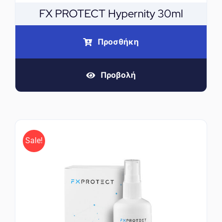
FX PROTECT Hypernity 30ml
Προσθήκη
Προβολή
Sale!