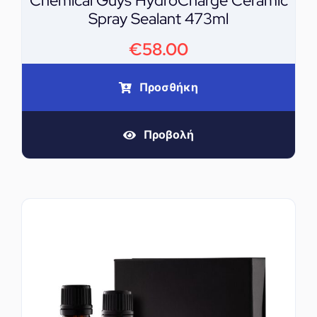
Chemical Guys HydroCharge Ceramic
Spray Sealant 473ml
€
58.00
Προσθήκη
Προβολή