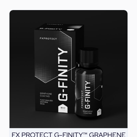
FX PROTECT G-FINITY™ GRAPHENE