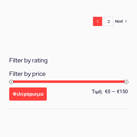
Next
1
2
Filter by rating
Filter by price
Ελά
Μέγ
Τιμή:
€0
—
€150
Φιλτράρισμα
τιμή
τιμή