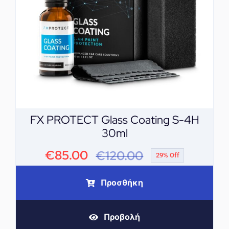
FX PROTECT Glass Coating S-4H
30ml
€
85.00
€
120.00
29% Off
Original
Η
price
τρέχουσα
Προσθήκη
was:
τιμή
Προβολή
€120.00.
είναι: