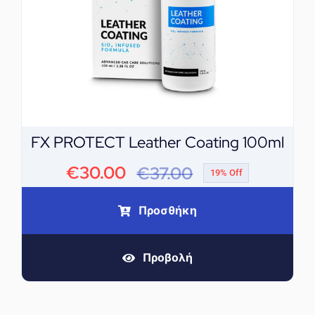
FX PROTECT Leather Coating 100ml
€
30.00
€
37.00
19% Off
Original
Η
price
τρέχουσα
Προσθήκη
was:
τιμή
Προβολή
€37.00.
είναι:
€30.00.