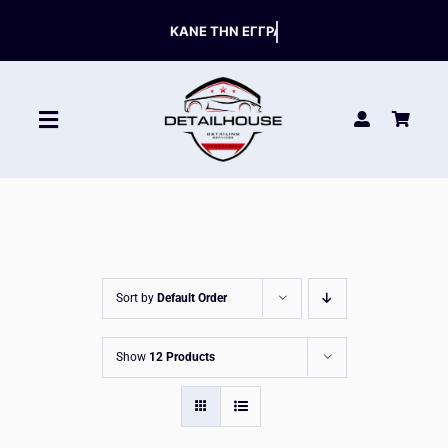
Skip
to
content
Toggle
Navigation
ΚΑΘΑΡΙΣΤΙΚΑ
ΣΥΝΤΗΡΗΣΗ
Sort by
Default Order
ΑΞΕΣΟΥΑΡ
Show
12 Products
HOT OFFERS