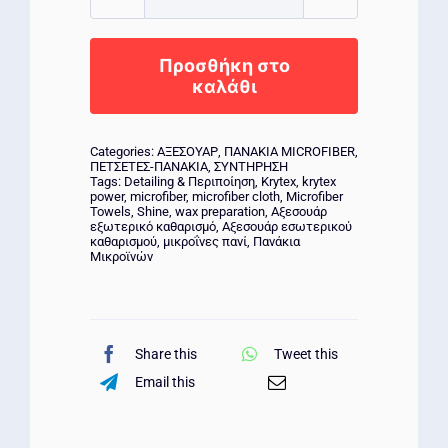
Krytex
Microfiber
Superior
Προσθήκη στο
500
καλάθι
Green
40x40cm
Categories:
ΑΞΕΣΟΥΑΡ
,
ΠΑΝΑΚΙΑ MICROFIBER
,
ποσότητα
ΠΕΤΣΕΤΕΣ-ΠΑΝΑΚΙΑ
,
ΣΥΝΤΗΡΗΣΗ
Tags:
Detailing & Περιποίηση
,
Krytex
,
krytex
power
,
microfiber
,
microfiber cloth
,
Microfiber
Towels
,
Shine
,
wax preparation
,
Αξεσουάρ
εξωτερικό καθαρισμό
,
Αξεσουάρ εσωτερικού
καθαρισμού
,
μικροΐνες πανί
,
Πανάκια
Μικροϊνών
Share this
Tweet this
Email this