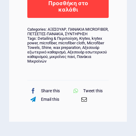
Double
Προσθήκη στο
Magnet
καλάθι
ποσότητα
Categories:
ΑΞΕΣΟΥΑΡ
,
ΠΑΝΑΚΙΑ MICROFIBER
,
ΠΕΤΣΕΤΕΣ-ΠΑΝΑΚΙΑ
,
ΣΥΝΤΗΡΗΣΗ
Tags:
Detailing & Περιποίηση
,
Krytex
,
krytex
power
,
microfiber
,
microfiber cloth
,
Microfiber
Towels
,
Shine
,
wax preparation
,
Αξεσουάρ
εξωτερικό καθαρισμό
,
Αξεσουάρ εσωτερικού
καθαρισμού
,
μικροΐνες πανί
,
Πανάκια
Μικροϊνών
Share this
Tweet this
Email this