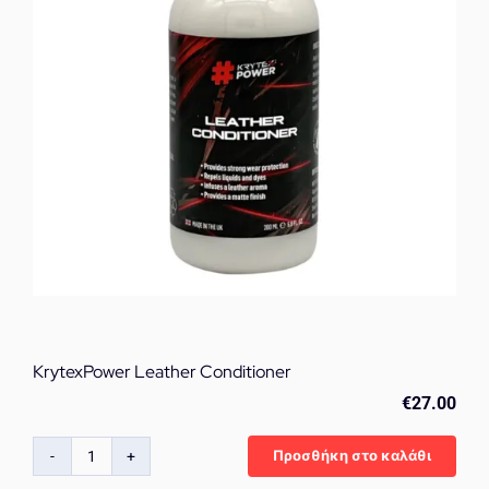
KrytexPower Leather Conditioner
€
27.00
Προσθήκη στο καλάθι
KrytexPower