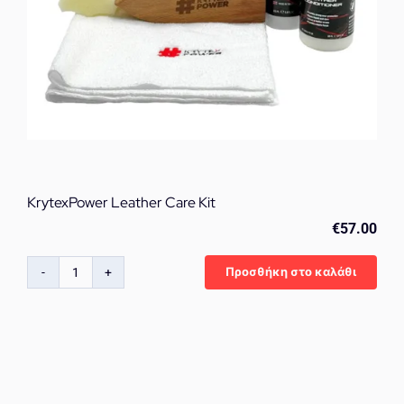
KrytexPower Leather Care Kit
€
57.00
Προσθήκη στο καλάθι
KrytexPower
Leather
Care
Kit
ποσότητα