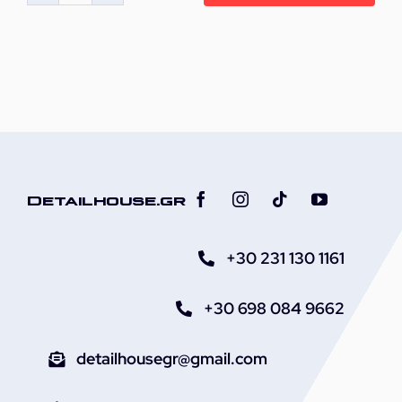
Κουβάς
Πλυσίματος
Αυτοκινήτου
21L
με
Καπάκι
ποσότητα
Detailhouse.gr
+30 231 130 1161
+30 698 084 9662
detailhousegr@gmail.com