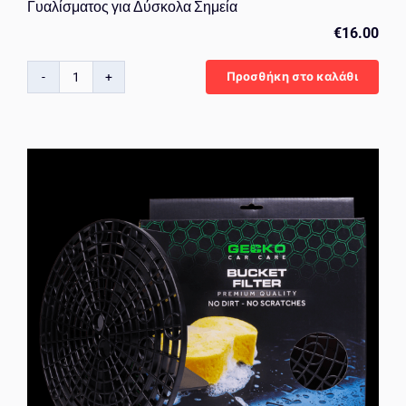
Γυαλίσματος για Δύσκολα Σημεία
€
16.00
Προσθήκη στο καλάθι
Gecko
Polishing
Cone
–
Κωνικός
Ακροδέκτης
Γυαλίσματος
για
Δύσκολα
Σημεία
ποσότητα