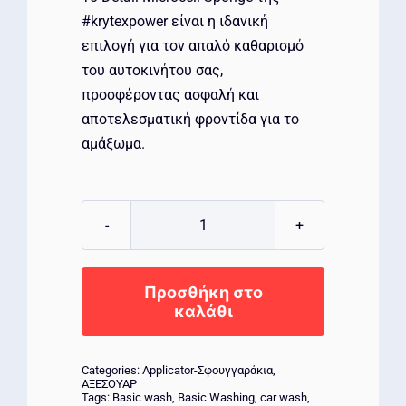
#krytexpower είναι η ιδανική
επιλογή για τον απαλό καθαρισμό
του αυτοκινήτου σας,
προσφέροντας ασφαλή και
αποτελεσματική φροντίδα για το
αμάξωμα.
KRYTEX
Premium
Guitar
Προσθήκη στο
Sponge
καλάθι
big
ποσότητα
Categories:
Applicator-Σφουγγαράκια
,
ΑΞΕΣΟΥΑΡ
Tags:
Basic wash
,
Basic Washing
,
car wash
,