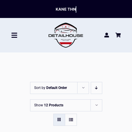
Skip
to
content
Toggle
Navigation
ΚΑΘΑΡΙΣΤΙΚΑ
ΣΥΝΤΗΡΗΣΗ
Sort by
Default Order
ΑΞΕΣΟΥΑΡ
Show
12 Products
HOT OFFERS