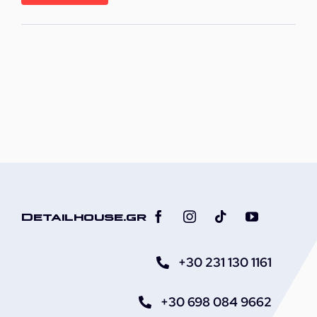
τιμή
τιμή
Detailhouse.gr
+30 231 130 1161
+30 698 084 9662