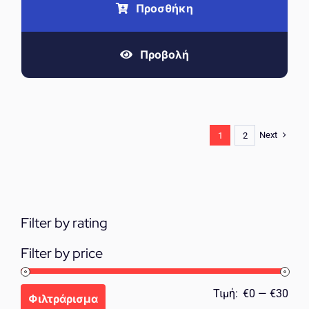
Προσθήκη
Προβολή
Next
1
2
Filter by rating
Filter by price
Ελά
Μέγ
Τιμή:
€0
—
€30
Φιλτράρισμα