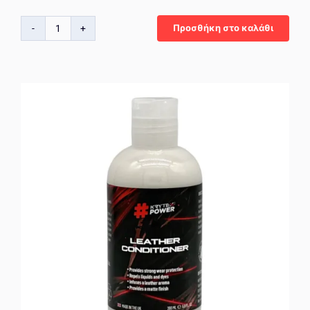
Προσθήκη στο καλάθι
KrytexPower
All
Wheel
Cleaner
Acid
Free
500
ml
ποσότητα