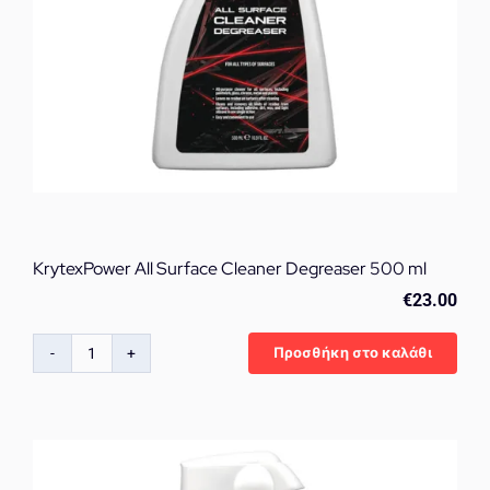
KrytexPower All Surface Cleaner Degreaser 500 ml
€
23.00
Προσθήκη στο καλάθι
KrytexPower
All
Surface
Cleaner
Degreaser
500