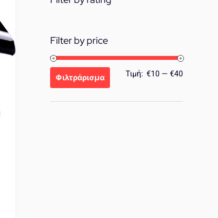
Filter by price
Ελάχιστη
Μέγιστη
Τιμή:
€10
—
€40
Φιλτράρισμα
τιμή
τιμή