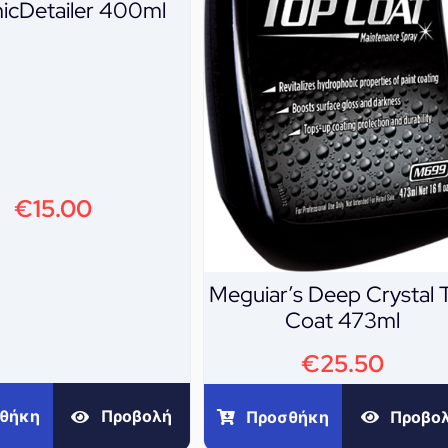
icDetailer 400ml
€
15.00
Meguiar’s Deep Crystal 
Coat 473ml
€
25.50
θήκη
Προβολή
Προσθήκη
Προβο