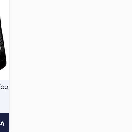
Top
λή