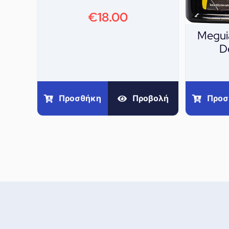
€
18.00
Meguia
D
Προσθήκη
Προβολή
Προσ