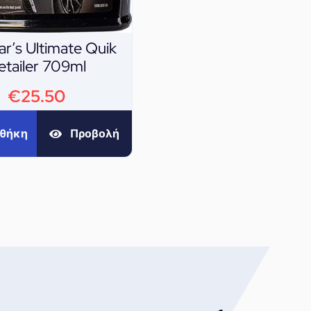
r’s Ultimate Quik
etailer 709ml
€
25.50
θήκη
Προβολή