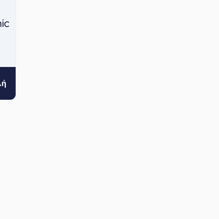
ic
λή