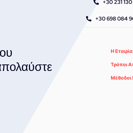
+30 231 130 
+30 698 084 
του
Η Εταιρία
 απολαύστε
Τρόποι 
Μέθοδοι