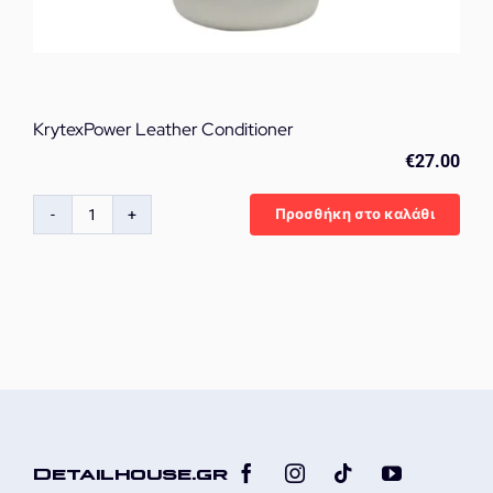
KrytexPower Leather Conditioner
€
27.00
Προσθήκη στο καλάθι
KrytexPower
Leather
Conditioner
ποσότητα
Detailhouse.gr