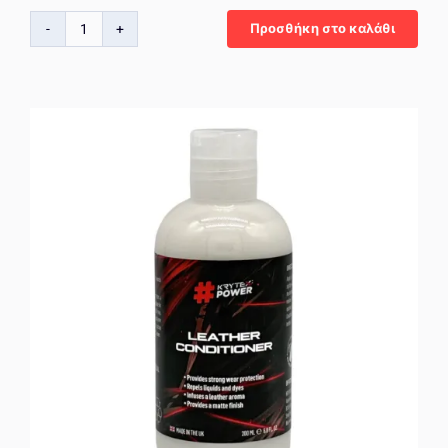
Προσθήκη στο καλάθι
KrytexPower
All
Wheel
Cleaner
Acid
Free
500
ml
ποσότητα