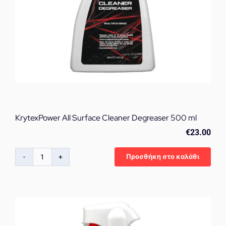
KrytexPower All Surface Cleaner Degreaser 500 ml
€
23.00
Προσθήκη στο καλάθι
KrytexPower
All
Surface
Cleaner
Degreaser
500