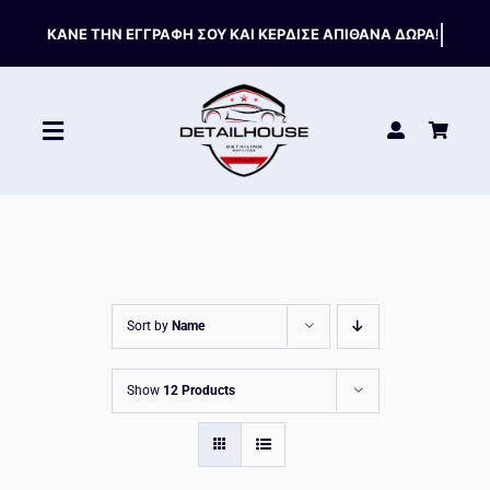
Skip
to
content
Toggle
Navigation
ΚΑΘΑΡΙΣΤΙΚΑ
ΣΥΝΤΗΡΗΣΗ
Sort by
Name
ΑΞΕΣΟΥΑΡ
Show
12 Products
HOT OFFERS