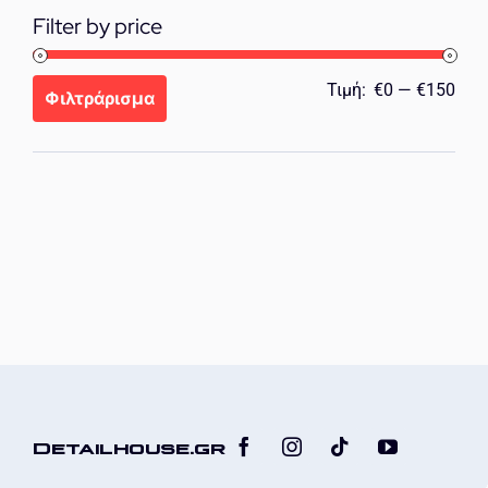
Filter by price
Ελά
Μέγ
Τιμή:
€0
—
€150
Φιλτράρισμα
τιμή
τιμή
Detailhouse.gr