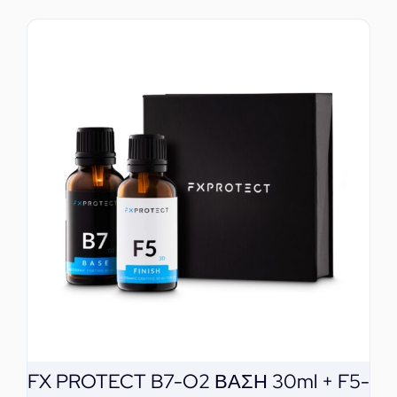
FX PROTECT B7-O2 ΒΑΣΗ 30ml + F5-