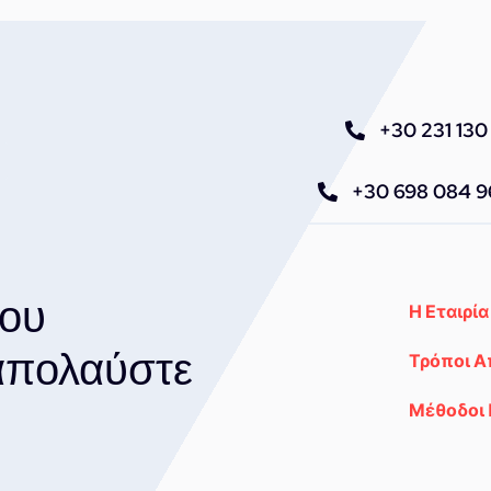
+30 231 130 
+30 698 084 
του
Η Εταιρία
 απολαύστε
Τρόποι 
Μέθοδοι