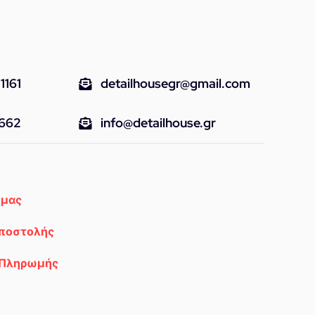
1161
detailhousegr@gmail.com
9662
info@detailhouse.gr
 μας
Αποστολής
 Πληρωμής