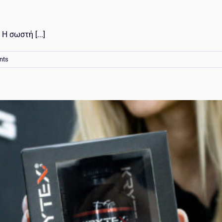
Η σωστή [...]
nts