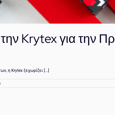
ε την Krytex για την Π
, η Krytex ξεχωρίζει [...]
s