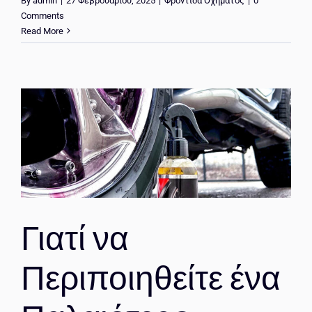
By
admin
|
27 Φεβρουαρίου, 2025
|
Φροντίδα Οχήματος
|
0
Comments
Read More
Γιατί να
Περιποιηθείτε ένα