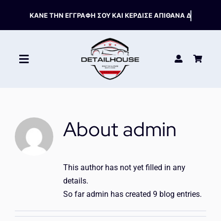
Skip
to
content
Toggle
Navigation
ΚΑΘΑΡΙΣΤΙΚΑ
About
admin
ΣΥΝΤΗΡΗΣΗ
ΑΞΕΣΟΥΑΡ
This author has not yet filled in any
details.
HOT OFFERS
So far admin has created 9 blog entries.