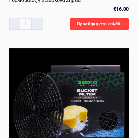
Γυαλίσματος για Δύσκολα Σημεία
€
16.00
Προσθήκη στο καλάθι
Gecko
Polishing
Cone
–
Κωνικός
Ακροδέκτης
Γυαλίσματος
για
Δύσκολα
Σημεία
ποσότητα