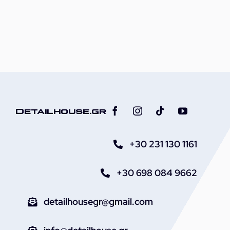
Κουβάς
Πλυσίματος
Αυτοκινήτου
21L
με
Καπάκι
ποσότητα
Detailhouse.gr
+30 231 130 1161
+30 698 084 9662
detailhousegr@gmail.com