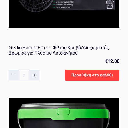
Gecko Bucket Filter – Φίλτρο Κουβά/Διαχωριστής
Βρωμιάς για Πλύσιμο Αυτοκινήτου
€
12.00
Προσθήκη στο καλάθι
Gecko
Bucket
Filter
–
Φίλτρο
Κουβά/
Διαχωριστής
Βρωμιάς