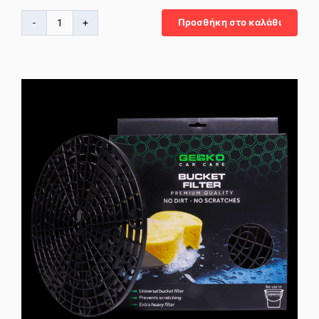
Προσθήκη στο καλάθι
Gecko
Polishing
Cone
–
Κωνικός
Ακροδέκτης
Γυαλίσματος
για
Δύσκολα
Σημεία
ποσότητα