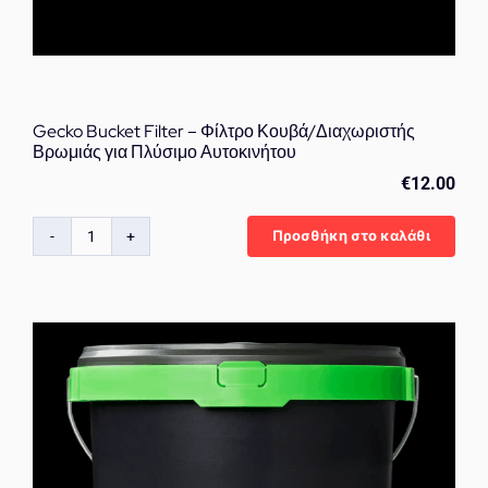
Gecko Bucket Filter – Φίλτρο Κουβά/Διαχωριστής
Βρωμιάς για Πλύσιμο Αυτοκινήτου
€
12.00
Προσθήκη στο καλάθι
Gecko
Bucket
Filter
–
Φίλτρο
Κουβά/
Διαχωριστής
Βρωμιάς
για
Πλύσιμο