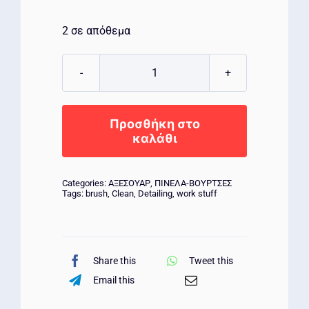
2 σε απόθεμα
Work
Stuff
Detailing
Προσθήκη στο
Brush
καλάθι
ALBINO
30mm
Categories:
ΑΞΕΣΟΥΑΡ
,
ΠΙΝΕΛΑ-ΒΟΥΡΤΣΕΣ
ποσότητα
Tags:
brush
,
Clean
,
Detailing
,
work stuff
Share this
Tweet this
Email this