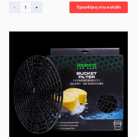
Προσθήκη στο καλάθι
Gecko
Polishing
Cone
–
Κωνικός
Ακροδέκτης
Γυαλίσματος
για
Δύσκολα
Σημεία
ποσότητα