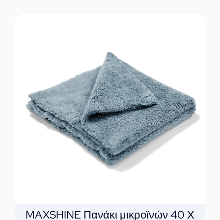
MAXSHINE Πανάκι μικροϊνών 40 Χ