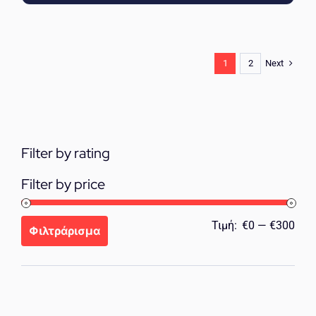
Next
1
2
Filter by rating
Filter by price
Ελά
Μέγ
Τιμή:
€0
—
€300
Φιλτράρισμα
τιμή
τιμή