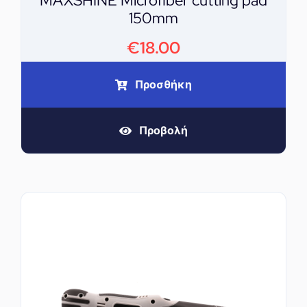
MAXSHINE Microfiber cutting pad
150mm
€
18.00
Προσθήκη
Προβολή