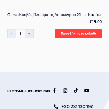
Gecko Κουβάς Πλυσίματος Αυτοκινήτου 21L με Καπάκι
€
19.00
Προσθήκη στο καλάθι
Gecko
Κουβάς
Πλυσίματος
Αυτοκινήτου
21L
με
Καπάκι
ποσότητα
Detailhouse.gr
+30 231 130 1161