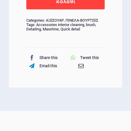
–
καλάθι
Ultra
Soft
Categories:
ΑΞΕΣΟΥΑΡ
,
ΠΙΝΕΛΑ-ΒΟΥΡΤΣΕΣ
ποσότητα
Tags:
Accessories interior cleaning
,
brush
,
Detailing
,
Maxshine
,
Quick detail
Share this
Tweet this
Email this