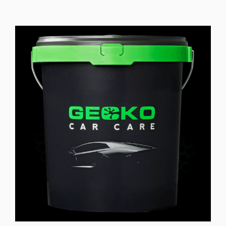
Bucket
Filter
–
Φίλτρο
Κουβά/
Διαχωριστής
Βρωμιάς
για
Πλύσιμο
Αυτοκινήτου
ποσότητα