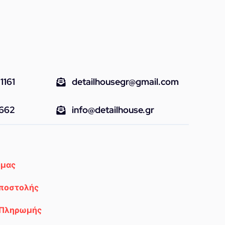
Αυτοκινήτου
21L
με
Καπάκι
ποσότητα
1161
detailhousegr@gmail.com
9662
info@detailhouse.gr
 μας
Αποστολής
 Πληρωμής