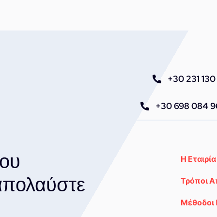
Filter
–
Φίλτρο
Κουβά/
Διαχωριστής
Βρωμιάς
για
+30 231 130 
Πλύσιμο
Αυτοκινήτου
+30 698 084 
ποσότητα
του
Η Εταιρία
 απολαύστε
Τρόποι 
Μέθοδοι