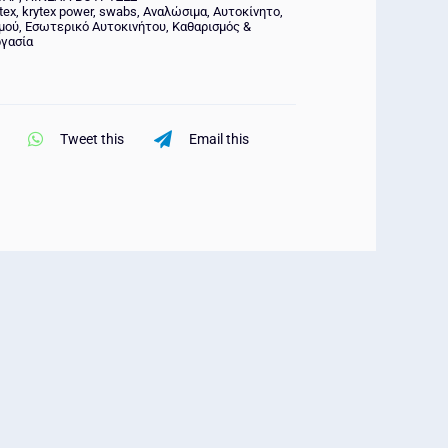
25pcs
tex
,
krytex power
,
swabs
,
Αναλώσιμα
,
Αυτοκίνητο
,
μού
,
Εσωτερικό Αυτοκινήτου
,
Καθαρισμός &
ποσότητα
γασία
Tweet this
Email this