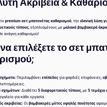
υτη Ακρίβεια & Καθαριό
 το
premium σετ μπατονέτας καθαρισμού
, την
ιδανική λύση γ
ρετικούς τύπους
, εξοπλισμένους με
μαλακά βαμβακερά άκρα 
θε ανάγκη καθαρισμού!
 να επιλέξετε το σετ μπ
ρισμού;
 σχήματα:
Περιλαμβάνει
επίπεδες
για φαρδιές επιφάνειες,
ο
λεπτομέρειες.
5 σχημάτων:
Διαθέτει
5 διαφορετικούς τύπους
, με
5 τεμάχια 
γαλείο για κάθε εργασία.
ς ακριβείας:
Οι
βαμβακερές μύτες υψηλής ποιότητας
αφαιρ