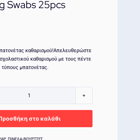
ng Swabs 25pcs
μπατονέτας καθαρισμού!Απελευθερώστε
 σχολαστικού καθαρισμού με τους πέντε
 τύπους μπατονέτας.
KRYTEX
Multi-
Purpose
Προσθήκη στο καλάθι
Cleaning
Swabs
ΥΑΡ
,
ΠΙΝΕΛΑ-ΒΟΥΡΤΣΕΣ