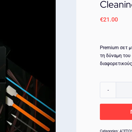
Cleani
€
21.00
Premium σετ 
τη δύναμη του
διαφορετικούς
Categories:
ΑΞΕΣΟ