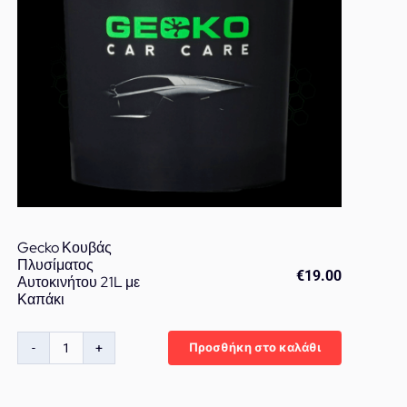
Gecko Κουβάς
Πλυσίματος
€
19.00
Αυτοκινήτου 21L με
Καπάκι
Προσθήκη στο καλάθι
Gecko
Κουβάς
Πλυσίματος