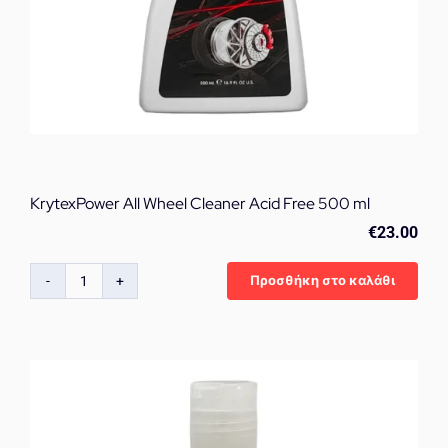
KrytexPower All Wheel Cleaner Acid Free 500 ml
€
23.00
Προσθήκη στο καλάθι
KrytexPower
All
Wheel
Cleaner
Acid
Free
500