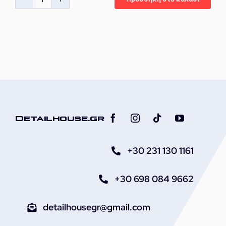
KrytexPower
Leather
Conditioner
ποσότητα
Detailhouse.gr
+30 231 130 1161
+30 698 084 9662
detailhousegr@gmail.com