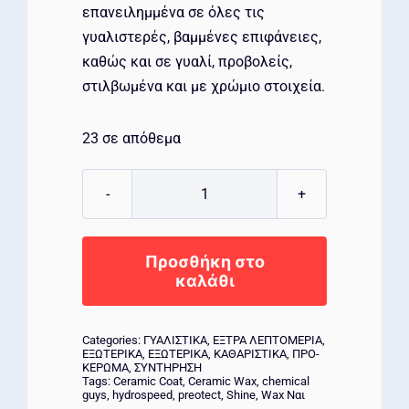
επανειλημμένα σε όλες τις
γυαλιστερές, βαμμένες επιφάνειες,
καθώς και σε γυαλί, προβολείς,
στιλβωμένα και με χρώμιο στοιχεία.
23 σε απόθεμα
Hydroslick
Intense
Gloss
Προσθήκη στο
SIO2
καλάθι
Ceramic
Coating
Categories:
ΓΥΑΛΙΣΤΙΚΑ
,
ΕΞΤΡΑ ΛΕΠΤΟΜΕΡΙΑ
,
HYPERWAX
ΕΞΩΤΕΡΙΚΑ
,
ΕΞΩΤΕΡΙΚΑ
,
ΚΑΘΑΡΙΣΤΙΚΑ
,
ΠΡΟ-
ΚΕΡΩΜΑ
,
ΣΥΝΤΗΡΗΣΗ
473ml
Tags:
Ceramic Coat
,
Ceramic Wax
,
chemical
guys
,
hydrospeed
,
preotect
,
Shine
,
Wax Ναι
ποσότητα