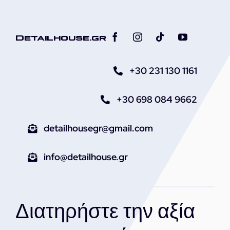
Εντατικό
Γυάλισμα
&
Detailhouse.gr
Αφαίρεση
Γρατζουνιών
ποσότητα
+30 231 130 1161
+30 698 084 9662
detailhousegr@gmail.com
info@detailhouse.gr
Διατηρήστε την αξία