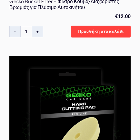
Gecko Bucket Filter – Φίλτρο Κουβά/Διαχωριστής
Βρωμιάς για Πλύσιμο Αυτοκινήτου
€
12.00
Προσθήκη στο καλάθι
Gecko
Bucket
Filter
–
Φίλτρο
Κουβά/
Διαχωριστής
Βρωμιάς
για
Πλύσιμο
Αυτοκινήτου
ποσότητα