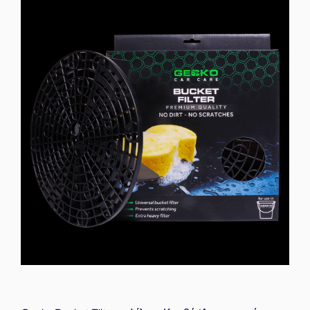
Κωνικός
Ακροδέκτης
Γυαλίσματος
για
Δύσκολα
Σημεία
ποσότητα