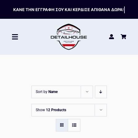
Skip
to
content
Toggle
Navigation
ΚΑΘΑΡΙΣΤΙΚΑ
ΣΥΝΤΗΡΗΣΗ
Sort by
Name
ΑΞΕΣΟΥΑΡ
Show
12 Products
HOT OFFERS