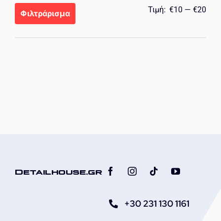
Ελά
Μέγ
Τιμή:
€10
—
€20
Φιλτράρισμα
τιμή
τιμή
Detailhouse.gr
+30 231 130 1161