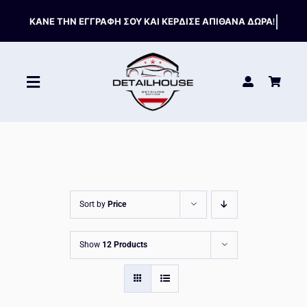
Skip
to
content
Toggle
Navigation
ΚΑΘΑΡΙΣΤΙΚΑ
ΣΥΝΤΗΡΗΣΗ
Sort by
Price
ΑΞΕΣΟΥΑΡ
Show
12 Products
HOT OFFERS