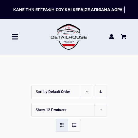
Skip
to
content
Toggle
Navigation
ΚΑΘΑΡΙΣΤΙΚΑ
ΣΥΝΤΗΡΗΣΗ
Sort by
Default Order
ΑΞΕΣΟΥΑΡ
Show
12 Products
HOT OFFERS