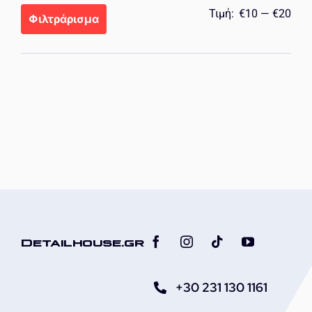
Ελά
Μέγ
Τιμή:
€10
—
€20
Φιλτράρισμα
τιμή
τιμή
Detailhouse.gr
+30 231 130 1161