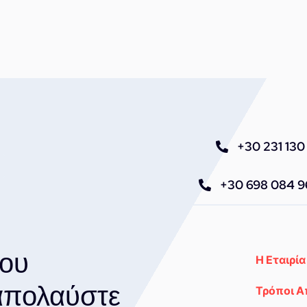
+30 231 130 
+30 698 084 
του
Η Εταιρία
 απολαύστε
Τρόποι 