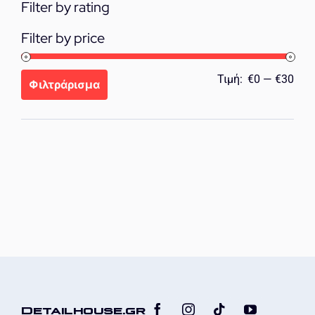
Filter by rating
Filter by price
Ελά
Μέγ
Τιμή:
€0
—
€30
Φιλτράρισμα
τιμή
τιμή
Detailhouse.gr