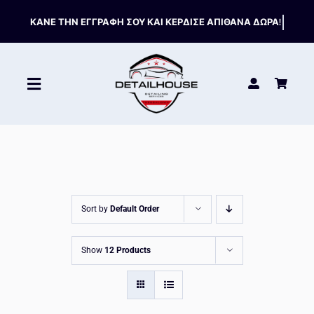
Skip
to
content
Toggle
Navigation
ΚΑΘΑΡΙΣΤΙΚΑ
ΣΥΝΤΗΡΗΣΗ
Sort by
Default Order
ΑΞΕΣΟΥΑΡ
Show
12 Products
HOT OFFERS