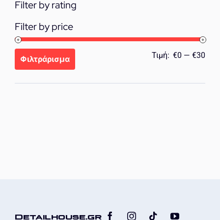
Filter by rating
Filter by price
Ελά
Μέγ
Τιμή:
€0
—
€30
Φιλτράρισμα
τιμή
τιμή
Detailhouse.gr