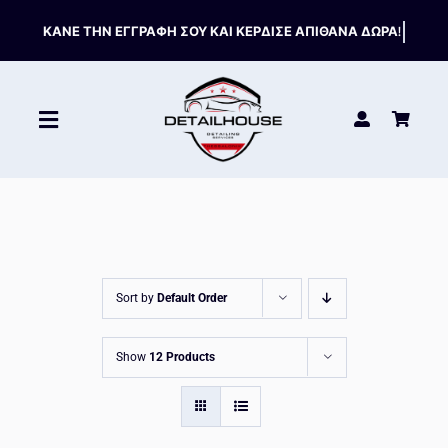
Skip
to
content
Toggle
Navigation
ΚΑΘΑΡΙΣΤΙΚΑ
ΣΥΝΤΗΡΗΣΗ
Sort by
Default Order
ΑΞΕΣΟΥΑΡ
Show
12 Products
HOT OFFERS