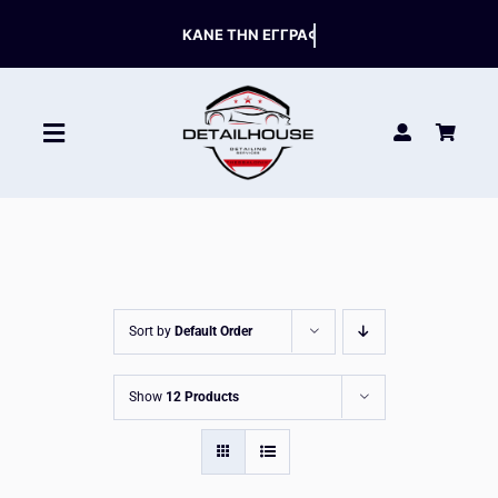
Skip
to
content
Toggle
Navigation
ΚΑΘΑΡΙΣΤΙΚΑ
ΣΥΝΤΗΡΗΣΗ
Sort by
Default Order
ΑΞΕΣΟΥΑΡ
Show
12 Products
HOT OFFERS