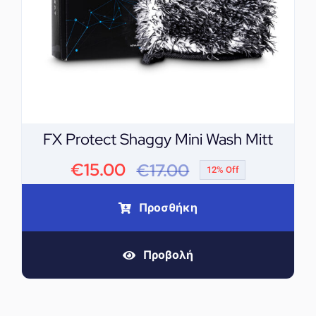
FX Protect Shaggy Mini Wash Mitt
€
15.00
€
17.00
12% Off
Original
Η
price
τρέχουσα
Προσθήκη
was:
τιμή
Προβολή
€17.00.
είναι:
€15.00.