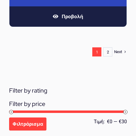
Προβολή
Next
1
2
Filter by rating
Filter by price
Ελά
Μέγ
Τιμή:
€0
—
€30
Φιλτράρισμα
τιμή
τιμή