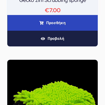
Gecko 2in1 Scrubbing sponge
€
7.00
Προσθήκη
Προβολή