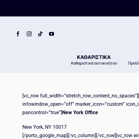
Skip
to
content
ΚΑΘΑΡΙΣΤΙΚΑ
Καθαριστικά αυτοκινήτου
Προϊό
[vc_row full_width=”stretch_row_content_no_spaces”
infowindow_open=”off” marker_icon=”custom” icon_im
pancontrol=”true”]
New York Office
New York, NY 10017
[/porto_google_map][/vc_column][/vc_row][vc_row wr