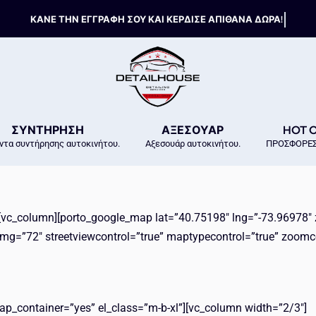
ΣΥΝΤΗΡΗΣΗ
ΑΞΕΣΟΥΑΡ
HOT 
ντα συντήρησης αυτοκινήτου.
Αξεσουάρ αυτοκινήτου.
ΠΡΟΣΦΟΡΕΣ
][vc_column][porto_google_map lat=”40.75198″ lng=”-73.96978″
g=”72″ streetviewcontrol=”true” maptypecontrol=”true” zoomc
ap_container=”yes” el_class=”m-b-xl”][vc_column width=”2/3″]