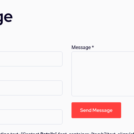
ge
Message *