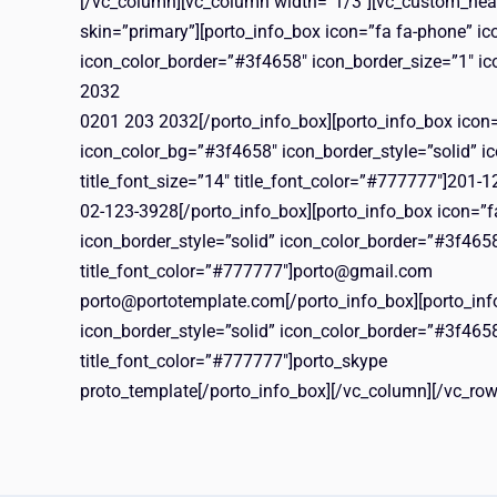
[/vc_column][vc_column width=”1/3″][vc_custom_hea
skin=”primary”][porto_info_box icon=”fa fa-phone” ic
icon_color_border=”#3f4658″ icon_border_size=”1″ ico
2032
0201 203 2032[/porto_info_box][porto_info_box icon=
icon_color_bg=”#3f4658″ icon_border_style=”solid” i
title_font_size=”14″ title_font_color=”#777777″]201-
02-123-3928[/porto_info_box][porto_info_box icon=”f
icon_border_style=”solid” icon_color_border=”#3f4658
title_font_color=”#777777″]porto@gmail.com
porto@portotemplate.com[/porto_info_box][porto_info
icon_border_style=”solid” icon_color_border=”#3f4658
title_font_color=”#777777″]porto_skype
proto_template[/porto_info_box][/vc_column][/vc_row