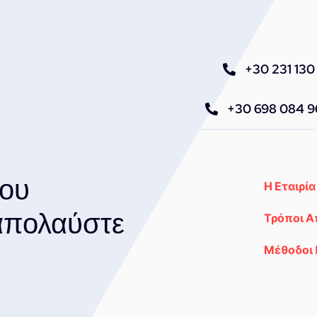
+30 231 130 
+30 698 084 
του
Η Εταιρία
 απολαύστε
Τρόποι 
Μέθοδοι