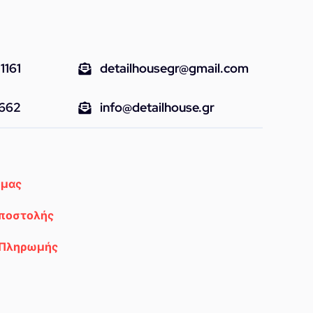
1161
detailhousegr@gmail.com
9662
info@detailhouse.gr
 μας
Αποστολής
 Πληρωμής