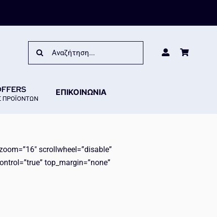
Search
for:
OFFERS
ΕΠΙΚΟΙΝΩΝΙΑ
 ΠΡΟΪΟΝΤΩΝ
 zoom=”16″ scrollwheel=”disable”
ontrol=”true” top_margin=”none”