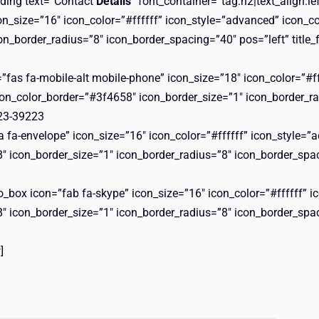
ding text=”Contact
Details
” font_container=”tag:h2|text_align:
on_size=”16″ icon_color=”#ffffff” icon_style=”advanced” icon_c
n_border_radius=”8″ icon_border_spacing=”40″ pos=”left” title_
”fas fa-mobile-alt mobile-phone” icon_size=”18″ icon_color=”#f
con_color_border=”#3f4658″ icon_border_size=”1″ icon_border_ra
123-39223
a fa-envelope” icon_size=”16″ icon_color=”#ffffff” icon_style=
″ icon_border_size=”1″ icon_border_radius=”8″ icon_border_spaci
_box icon=”fab fa-skype” icon_size=”16″ icon_color=”#ffffff” 
″ icon_border_size=”1″ icon_border_radius=”8″ icon_border_spaci
]