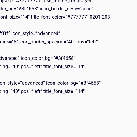
left|color:%23777777″ use_theme_fonts=”yes”
olor_bg=”#3f4658″ icon_border_style=”solid”
font_size=”14″ title_font_color=”#777777″]0201 203
fffff” icon_style=”advanced”
dius=”8″ icon_border_spacing=”40″ pos=”left”
”advanced” icon_color_bg=”#3f4658″
ng=”40″ pos=”left” title_font_size=”14″
icon_style=”advanced” icon_color_bg=”#3f4658″
ng=”40″ pos=”left” title_font_size=”14″