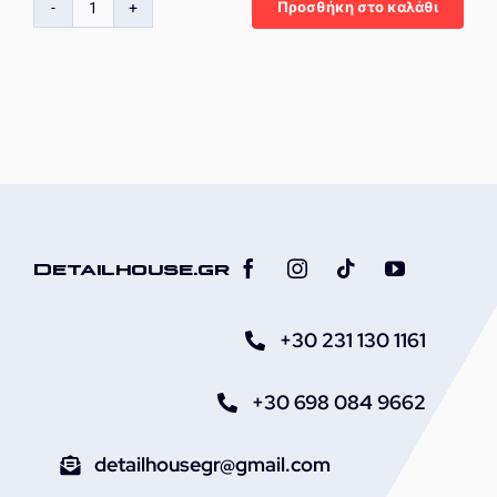
Προσθήκη στο καλάθι
Gecko
Κουβάς
Πλυσίματος
Αυτοκινήτου
21L
με
Καπάκι
ποσότητα
Detailhouse.gr
+30 231 130 1161
+30 698 084 9662
detailhousegr@gmail.com