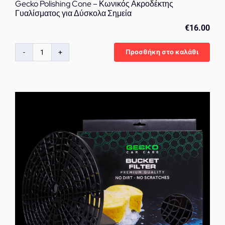
Gecko Polishing Cone – Κωνικός Ακροδέκτης
Γυαλίσματος για Δύσκολα Σημεία
€
16.00
Προσθήκη στο καλάθι
Gecko
Polishing
Cone
–
Κωνικός
Ακροδέκτης
Γυαλίσματος
για
Δύσκολα
Σημεία
ποσότητα