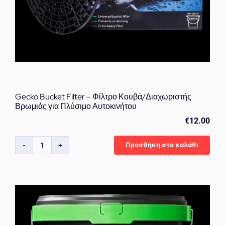
Gecko Bucket Filter – Φίλτρο Κουβά/Διαχωριστής
Βρωμιάς για Πλύσιμο Αυτοκινήτου
€
12.00
Προσθήκη στο καλάθι
Gecko
Bucket
Filter
–
Φίλτρο
Κουβά/
Διαχωριστής