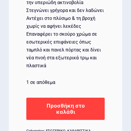
την υπεριώδη ακτινοβολία
Στεγνώνει γρήγορα και δεν λαδώνει
Αντέχει στο πλύσιμο & τη βροχή
χωρίς να αφήνει λεκέδες
Επαναφέρει το σκούρο χρώμα σε
εσωτερικές επιφάνειες όπως
ταμπλό και πανελ πόρτας και δίνει
νέα πνοή στα εξωτερικά τριμ και
πλαστικά​
1 σε απόθεμα
MEGUIAR'S
Ultimate
Προσθήκη στο
καλάθι
Black
ποσότητα
Categories:
ΕΣΩΤΕΡΙΚΟ
,
ΚΑΘΑΡΙΣΤΙΚΑ
,