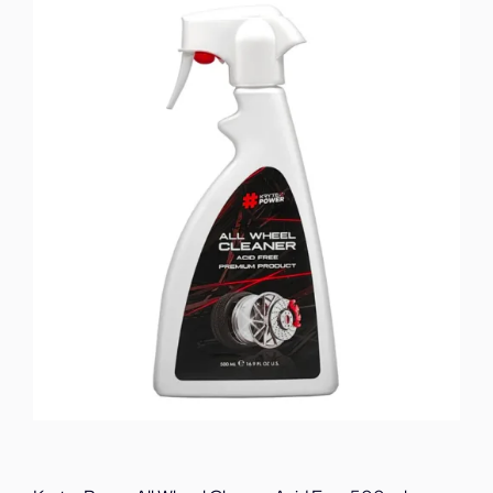
Degreaser
500
ml
ποσότητα