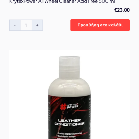
KrytexPower All Wheel Cleaner Acid Free 500 ml
€
23.00
Προσθήκη στο καλάθι
KrytexPower
All
Wheel
Cleaner
Acid
Free
500
ml
ποσότητα