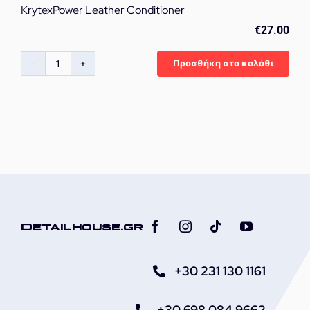
KrytexPower Leather Conditioner
€
27.00
Προσθήκη στο καλάθι
KrytexPower
Leather
Conditioner
ποσότητα
Detailhouse.gr
+30 231 130 1161
+30 698 084 9662