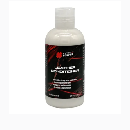
Cleaner
Acid
Free
500
ml
ποσότητα