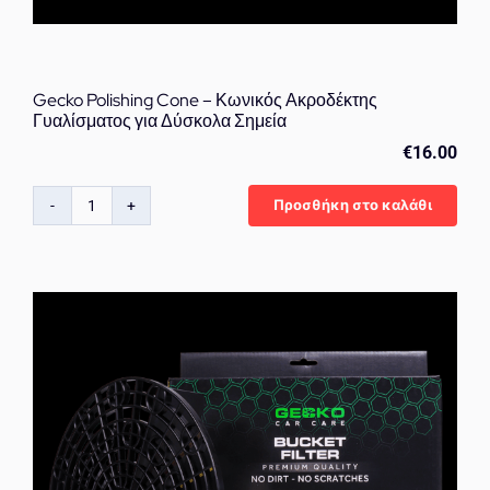
Gecko Polishing Cone – Κωνικός Ακροδέκτης
Γυαλίσματος για Δύσκολα Σημεία
€
16.00
Προσθήκη στο καλάθι
Gecko
Polishing
Cone
–
Κωνικός
Ακροδέκτης
Γυαλίσματος
για
Δύσκολα
Σημεία
ποσότητα