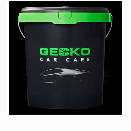
–
Φίλτρο
Κουβά/
Διαχωριστής
Βρωμιάς
για
Πλύσιμο
Αυτοκινήτου
ποσότητα