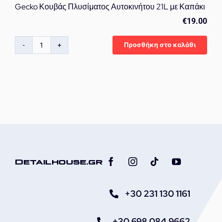
Gecko Κουβάς Πλυσίματος Αυτοκινήτου 21L με Καπάκι
€
19.00
Προσθήκη στο καλάθι
Gecko
Κουβάς
Πλυσίματος
Αυτοκινήτου
21L
με
Καπάκι
ποσότητα
Detailhouse.gr
+30 231 130 1161
+30 698 084 9662