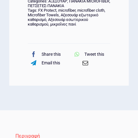
Categories:
ΑΞΕΣΟΥΑΡ
,
ΠΑΝΑΚΙΑ MICROFIBER
,
ΠΕΤΣΕΤΕΣ-ΠΑΝΑΚΙΑ
Tags:
FX Protect
,
microfiber
,
microfiber cloth
,
Microfiber Towels
,
Αξεσουάρ εξωτερικό
καθαρισμό
,
Αξεσουάρ εσωτερικού
καθαρισμού
,
μικροΐνες πανί
Share this
Tweet this
Email this
Περιγραφή