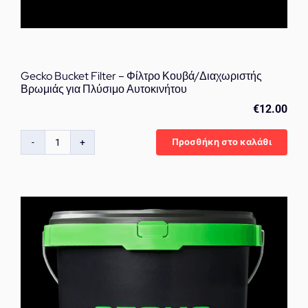
Gecko Bucket Filter – Φίλτρο Κουβά/Διαχωριστής
Βρωμιάς για Πλύσιμο Αυτοκινήτου
€
12.00
Προσθήκη στο καλάθι
Gecko
Bucket
Filter
–
Φίλτρο
Κουβά/
Διαχωριστής
Βρωμιάς
για
Πλύσιμο
Αυτοκινήτου