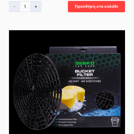
Προσθήκη στο καλάθι
Gecko
Polishing
Cone
–
Κωνικός
Ακροδέκτης
Γυαλίσματος
για
Δύσκολα
Σημεία
ποσότητα