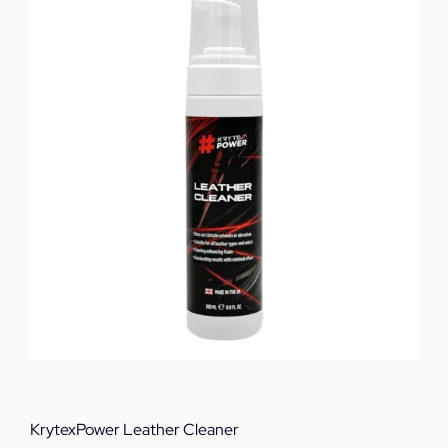
Free
500
ml
ποσότητα
KrytexPower Leather Cleaner