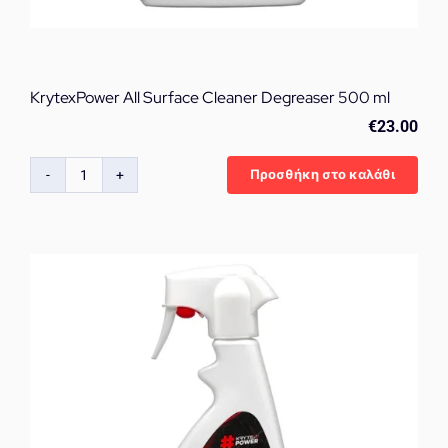
KrytexPower All Surface Cleaner Degreaser 500 ml
€
23.00
Προσθήκη στο καλάθι
KrytexPower
All
Surface
Cleaner
Degreaser
500
ml
ποσότητα