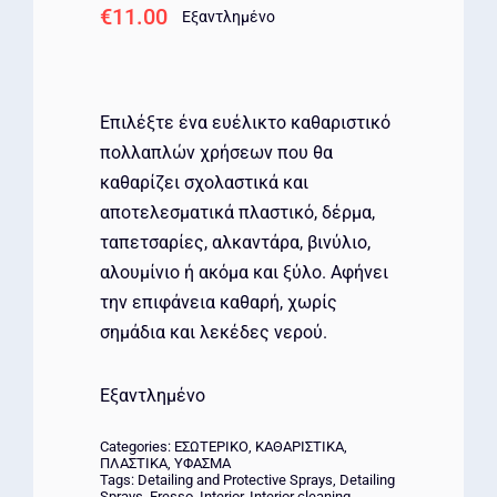
€
11.00
Εξαντλημένο
Επιλέξτε ένα ευέλικτο καθαριστικό
πολλαπλών χρήσεων που θα
καθαρίζει σχολαστικά και
αποτελεσματικά πλαστικό, δέρμα,
ταπετσαρίες, αλκαντάρα, βινύλιο,
αλουμίνιο ή ακόμα και ξύλο. Αφήνει
την επιφάνεια καθαρή, χωρίς
σημάδια και λεκέδες νερού.
Εξαντλημένο
Categories:
ΕΣΩΤΕΡΙΚΟ
,
ΚΑΘΑΡΙΣΤΙΚΑ
,
ΠΛΑΣΤΙΚΑ
,
ΥΦΑΣΜΑ
Tags:
Detailing and Protective Sprays
,
Detailing
Sprays
,
Fresso
,
Interior
,
Interior cleaning
,