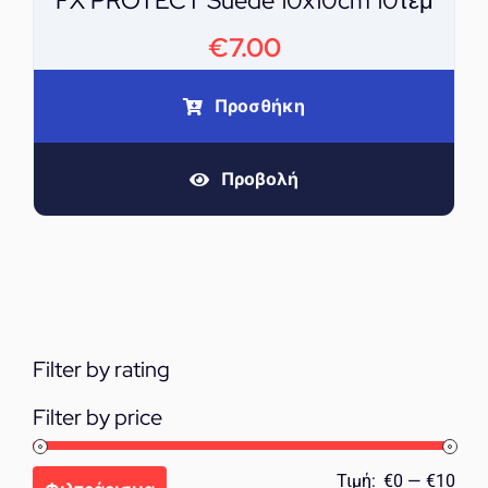
FX PROTECT Suede 10x10cm 10τεμ
€
7.00
Προσθήκη
Προβολή
Filter by rating
Filter by price
Ελά
Μέγ
Τιμή:
€0
—
€10