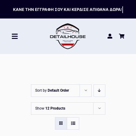
Skip
to
content
Toggle
Navigation
ΚΑΘΑΡΙΣΤΙΚΑ
ΣΥΝΤΗΡΗΣΗ
Sort by
Default Order
ΑΞΕΣΟΥΑΡ
Show
12 Products
HOT OFFERS