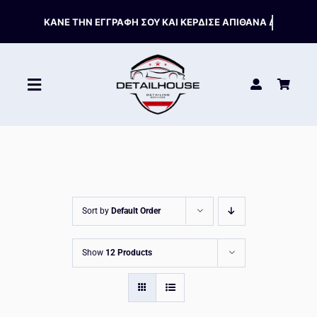
Skip
to
content
Toggle
Navigation
ΚΑΘΑΡΙΣΤΙΚΑ
ΣΥΝΤΗΡΗΣΗ
Sort by
Default Order
ΑΞΕΣΟΥΑΡ
Show
12 Products
HOT OFFERS