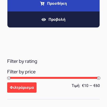
Προσθήκη
Προβολή
Filter by rating
Filter by price
Ελά
Μέγ
Τιμή:
€10
—
€60
Φιλτράρισμα
τιμή
τιμή