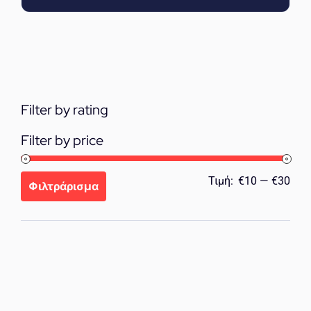
Filter by rating
Filter by price
Ελά
Μέγ
Τιμή:
€10
—
€30
Φιλτράρισμα
τιμή
τιμή