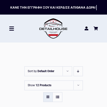
Skip
to
content
Toggle
Navigation
ΚΑΘΑΡΙΣΤΙΚΑ
ΣΥΝΤΗΡΗΣΗ
Sort by
Default Order
ΑΞΕΣΟΥΑΡ
Show
12 Products
HOT OFFERS