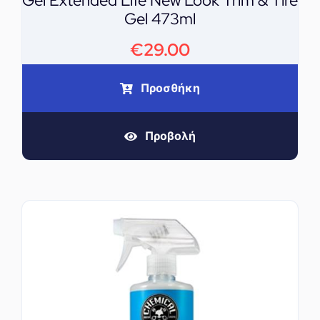
Gel Extended Life New Look Trim & Tire
Gel 473ml
€
29.00
Προσθήκη
Προβολή