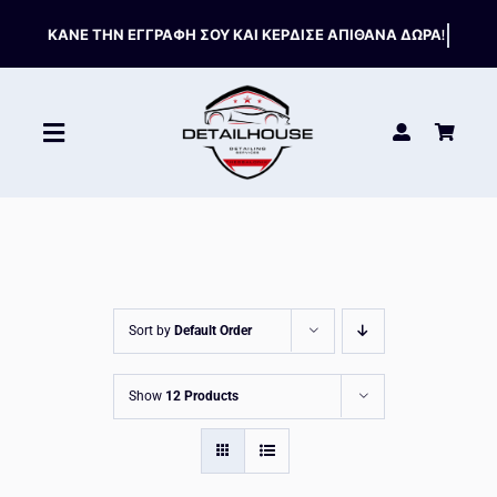
Skip
to
content
Toggle
Navigation
ΚΑΘΑΡΙΣΤΙΚΑ
ΣΥΝΤΗΡΗΣΗ
Sort by
Default Order
ΑΞΕΣΟΥΑΡ
Show
12 Products
HOT OFFERS