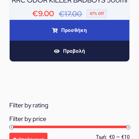
RRC ODOR KILLER BADBOYS 500ml
€
9.00
€
17.00
47% Off
Original
Η
price
τρέχουσα
Προσθήκη
was:
τιμή
Προβολή
€17.00.
είναι:
€9.00.
Filter by rating
Filter by price
Ελά
Μέγ
Τιμή:
€0
—
€10