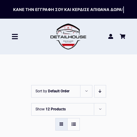
Skip
to
content
Toggle
Navigation
ΚΑΘΑΡΙΣΤΙΚΑ
ΣΥΝΤΗΡΗΣΗ
Sort by
Default Order
ΑΞΕΣΟΥΑΡ
Show
12 Products
HOT OFFERS