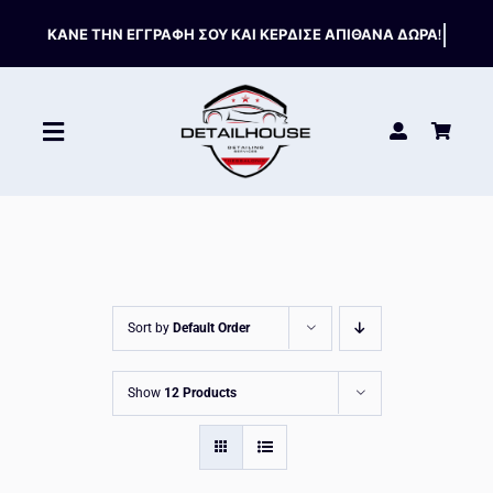
Skip
to
content
Toggle
Navigation
ΚΑΘΑΡΙΣΤΙΚΑ
ΣΥΝΤΗΡΗΣΗ
Sort by
Default Order
ΑΞΕΣΟΥΑΡ
Show
12 Products
HOT OFFERS